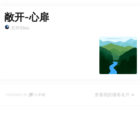
敞开-心扉
若烨Silas
查看我的播客名片