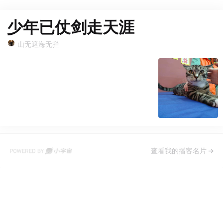
少年已仗剑走天涯
山无遮海无拦
查看我的播客名片