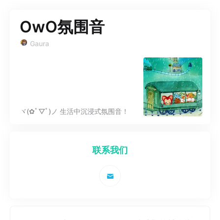
OwO氛围音
Gaura
ヾ(✿ﾟ▽ﾟ)ノ 生活中沉浸式氛围音！
联系我们