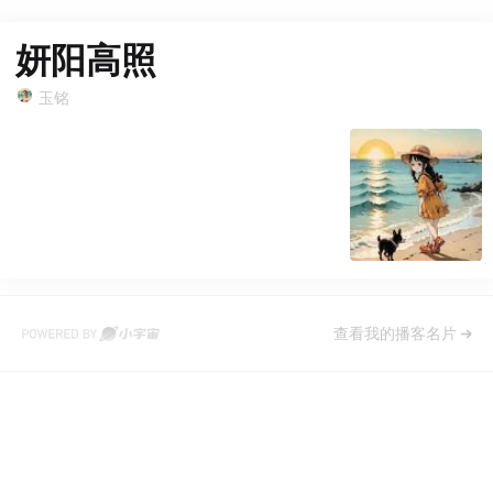
妍阳高照
玉铭
查看我的播客名片