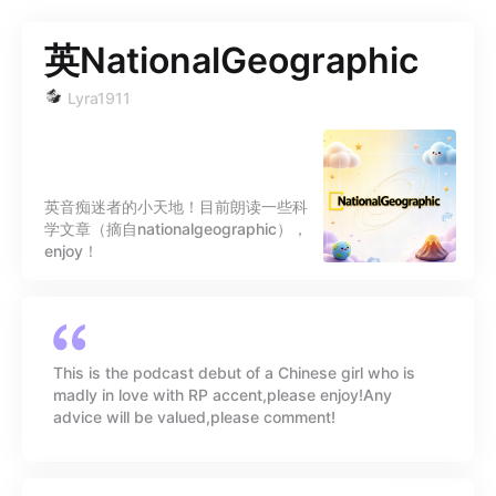
英NationalGeographic
Lyra1911
英音痴迷者的小天地！目前朗读一些科
学文章（摘自nationalgeographic），
enjoy！
This is the podcast debut of a Chinese girl who is
madly in love with RP accent,please enjoy!Any
advice will be valued,please comment!