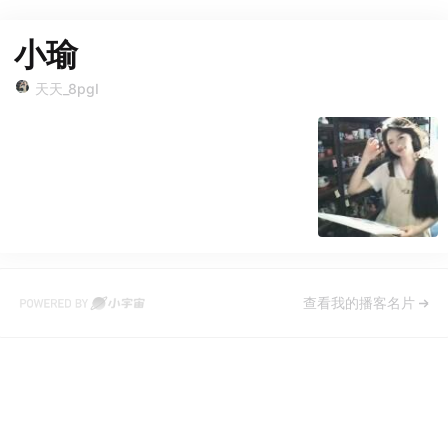
小瑜
天天_8pgI
查看我的播客名片