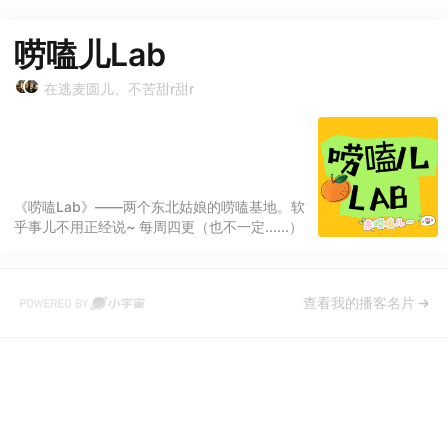
唠嗑儿Lab
在逃麦圆儿、不苦甜r甜r
《唠嗑Lab》——两个东北姑娘的唠嗑基地。软
乎事儿不用正经说~ 每周四更（也不一定......）
查看我的播客名片