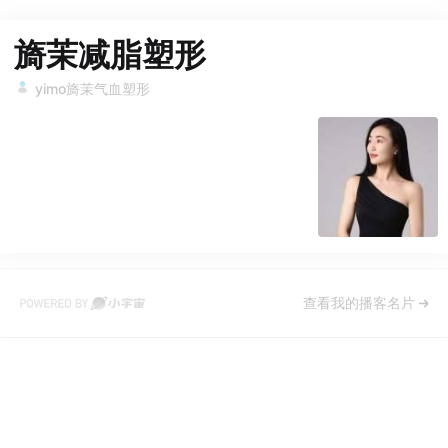
旖茉减脂塑形
yimo旖茉气血塑形
查看我的播客名片