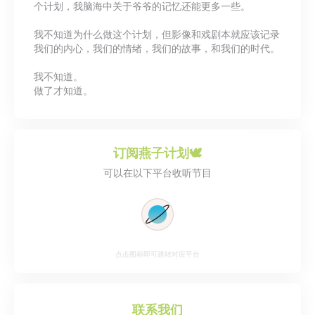
个计划，我脑海中关于爷爷的记忆还能更多一些。
一个人是世世代代的河北人。就算是河
北本地人，也会把孩子户口办到天津，
我不知道为什么做这个计划，但影像和戏剧本就应该记录
或者对外称自己是北京人。尤其现
我们的内心，我们的情绪，我们的故事，和我们的时代。
在“这么近，那么美，周末到河北”已经
成为了一个梗，河北这两个字越来越像
我不知道。
一个玩笑了。 这三件事组合在一起后，
做了才知道。
燕子计划🕊️应运而生。我想河北一定有
个东西将我们聚在一起，所以我会去河
北11个地级市，寻找11位主人公，去探
究他们的父辈/祖父辈为什么来到河
订阅
燕子计划🕊️
北，在他们心中如何定义河北，去寻找
河北人的精神堡垒。 本计划会先以视
可以在以下平台收听节目
频、音频呈现，最终以纪录剧场的文本
以及演出的方式呈现。
点击图标即可跳转对应平台
联系我们