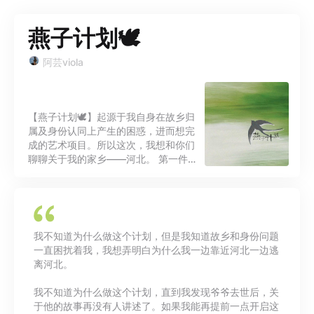
燕子计划🕊️
阿芸viola
【燕子计划🕊️】起源于我自身在故乡归
属及身份认同上产生的困惑，进而想完
成的艺术项目。所以这次，我想和你们
聊聊关于我的家乡——河北。 第一件事
是参加工作坊的时候，导师让我们用家
乡方言讲述台词，可我只会普通话。导
师不太相信，我解释说，河北的方言各
不相同，彼此都听不懂，而我们全家都
只会说普通话。 第二件事是我去一线城
我不知道为什么做这个计划，但是我知道故乡和身份问题
市参加戏剧活动，大家疑惑我为什么在
一直困扰着我，我想弄明白为什么我一边靠近河北一边逃
河北做戏剧。更有甚者开玩笑说“河北
离河北。
有雾霾和石家庄人”。河北确实啥也没
有，河北土，河北穷，河北没文化，这
我不知道为什么做这个计划，直到我发现爷爷去世后，关
就是大家对河北的刻板印象。 第三件事
于他的故事再没有人讲述了。如果我能再提前一点开启这
是偶然和朋友聊天，突然发现我们没有