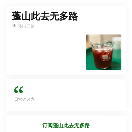
蓬山此去无多路
蓬山无路
日常碎碎念
订阅
蓬山此去无多路