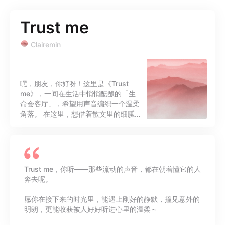
Trust me
Clairemin
嘿，朋友，你好呀！这里是《Trust
me》，一间在生活中悄悄酝酿的「生
命会客厅」，希望用声音编织一个温柔
角落。 在这里，想借着散文里的细腻笔
触、朋友间的坦诚交谈，还有那些灵光
一闪的思考杂谈，碎碎念的呢喃细语，
把心底的声音轻轻捧到你耳边。 总觉
得，所有的表达都值得被认真接住。不
用急着给出答案，也不必刻意修饰什
Trust me，你听——那些流动的声音，都在朝着懂它的人
么，如其所是地经由内心表达，传递美
奔去呢。
好与善意。 Trust me，也请相信，每
一种声音，都在奔赴一场属于它的共
愿你在接下来的时光里，能遇上刚好的静默，撞见意外的
鸣。 感恩你点开此页面，想送出一份祝
明朗，更能收获被人好好听进心里的温柔～
福：愿你安康、愿你常乐！愿你接下来
旅程，能遇到恰到好处的沉默、不期而