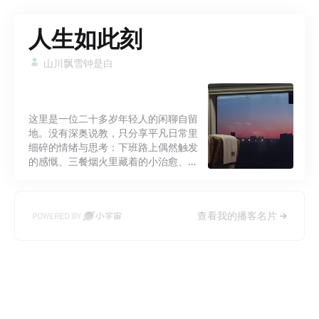
人生如此刻
山川飘雪钟是白
这里是一位二十多岁年轻人的闲聊自留
地。没有深奥说教，只分享平凡日常里
细碎的情绪与思考：下班路上偶然触发
的感慨、三餐烟火里藏着的小治愈、独
处时冒出的迷茫，都是我们的聊天素
材。 二十出头的年纪，总被无数困惑裹
挟：关于工作内耗、人际相处、自我成
查看我的播客名片
长，还有看不清前路的焦虑。每期我会
把亲身经历、心底难解的疑惑摊开来
讲，不输出标准答案，只抛出问题，期
待和同年龄段的你一同探讨。 不必迎合
世俗标准，允许迷茫，接纳普通。如果
你也常有无人倾诉的心事，欢迎驻足，
我们彼此倾听，在细碎生活里找到共鸣
与松弛。