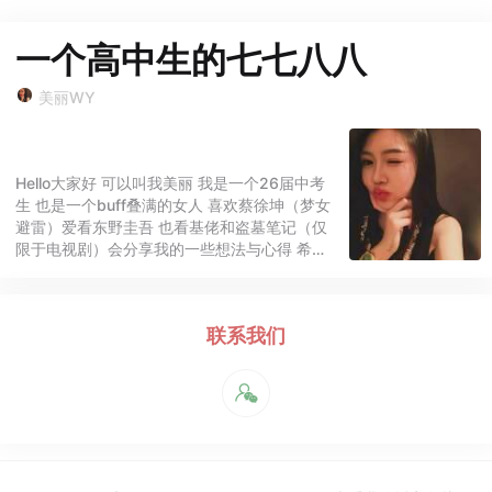
一个高中生的七七八八
美丽WY
Hello大家好 可以叫我美丽 我是一个26届中考
生 也是一个buff叠满的女人 喜欢蔡徐坤（梦女
避雷）爱看东野圭吾 也看基佬和盗墓笔记（仅
限于电视剧）会分享我的一些想法与心得 希望
能帮到你 帮不到你也没关系 我接受一切质疑与
评价（负面的我会选择性忽略）我留了联系方式
有什么生活上的问题与趣事可以分享给我呀！
联系我们