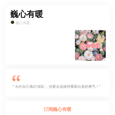
巍心有暖
巍心有暖
“ 允许自己偶尔‘掉队’，但要永远保持重新出发的勇气！”
订阅
巍心有暖