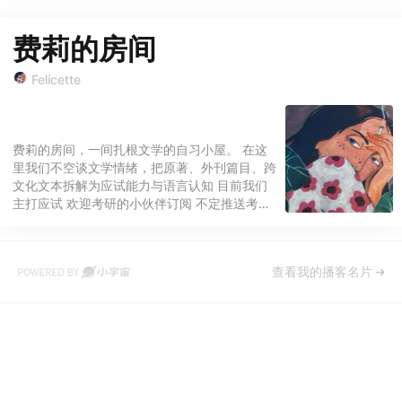
费莉的房间
Felicette
费莉的房间，一间扎根文学的自习小屋。 在这
里我们不空谈文学情绪，把原著、外刊篇目、跨
文化文本拆解为应试能力与语言认知 目前我们
主打应试 欢迎考研的小伙伴订阅 不定推送考研
快报、文学答题解析、文学史背诵以及中西方文
论等知识
查看我的播客名片