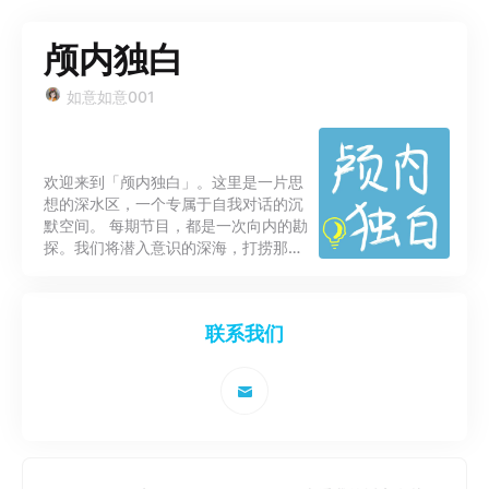
颅内独白
如意如意001
欢迎来到「颅内独白」。这里是一片思
想的深水区，一个专属于自我对话的沉
默空间。 每期节目，都是一次向内的勘
探。我们将潜入意识的深海，打捞那些
关于成长、困惑、觉醒与柔软的碎片。
在这里，没有标准答案的布道，只有一
片思维自在浮游的水域。 如果你也习惯
联系我们
在反刍思绪，渴望在喧嚣中捕获片刻的
沉静，那么，请戴上耳机。 让我们在彼
此的脑海深处，隔空共鸣。