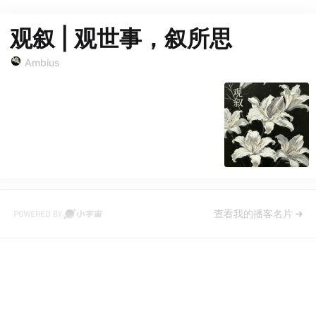
观叙 | 观世事，叙所思
Ambius
查看我的播客名片