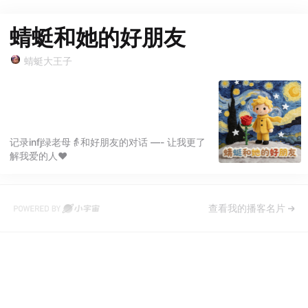
蜻蜓和她的好朋友
蜻蜓大王子
记录infj绿老母👵和好朋友的对话 —- 让我更了
解我爱的人♥️
查看我的播客名片