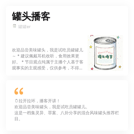
罐头播客
罐罐er
欢迎品尝美味罐头，我是试吃员罐罐儿
～ * 建议佩戴耳机收听，食用效果更
好。 * 节目观点纯属于主播个人基于客
观事实的主观感受，仅供参考，不得任
意散播。 * 节目内容来源于网络报道和
相关书籍，内容存在局限性，欢迎指
正、纠错。 * 未成年人请在监护人陪伴
下收听，以免产生不良影响。 * 欢迎投
稿、“点菜”，私信我或者在评论区发表
🫙拉开拉环，播客开讲！
宝贵的品尝意见。 * 主播微信：
欢迎品尝美味罐头，我是试吃员罐罐儿。
GuanGuaner0924 * 主播暂时没有开
这是一档集灵异、罪案、八卦分享的混合风味罐头推荐栏
通任何其他社交媒体的账号，谨防上当
目。
受骗！