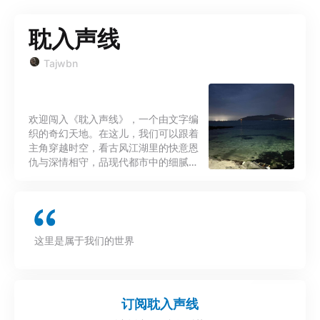
耽入声线
Tajwbn
欢迎闯入《耽入声线》，一个由文字编
织的奇幻天地。在这儿，我们可以跟着
主角穿越时空，看古风江湖里的快意恩
仇与深情相守，品现代都市中的细腻日
常与双向奔赴。每一次对故事的解读，
都是一次奇妙的“文字”之旅——我们会
挖掘故事背后的创作巧思，也会分享阅
读时的真实感悟。现在，就和我们一
起，推开文字世界的大门，开启这场充
这里是属于我们的世界
满想象的旅程 我们如此不同 但我们都
在雨中
订阅
耽入声线