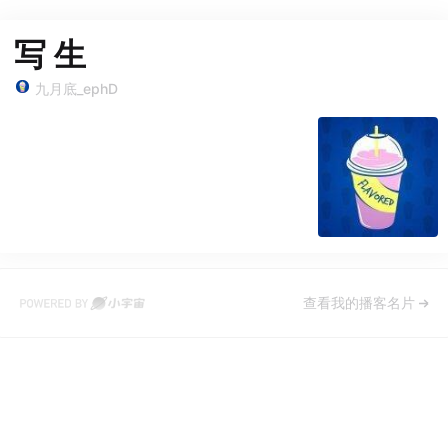
写 生
九月底_ephD
查看我的播客名片