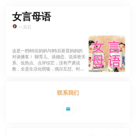
女言母语
一戈石
这是一档60后妈妈与95后新晋妈妈的
对谈播客！ 聊育儿、谈婚恋、说亲密关
系、侃热点、点评综艺，没有严肃说
教，全是生活化唠嗑，偶尔互怼、时常
共情。 横跨三十年的人生时差，来听我
们母女俩摆龙门阵吧~
联系我们