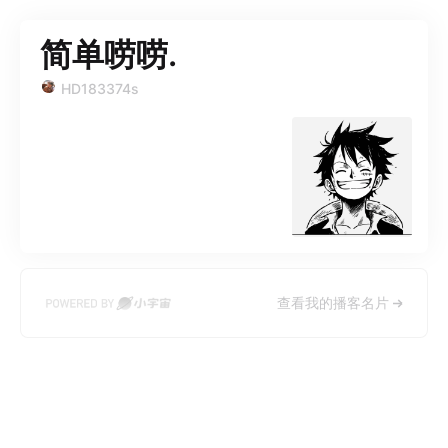
简单唠唠.
HD183374s
查看我的播客名片