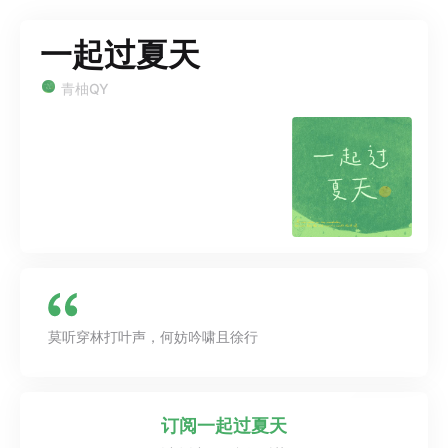
一起过夏天
青柚QY
莫听穿林打叶声，何妨吟啸且徐行
订阅
一起过夏天