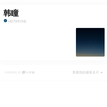
韩瞳
HD799158j
查看我的播客名片