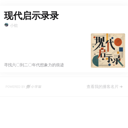
现代启示录录
小欸
寻找六〇到二〇年代想象力的痕迹
查看我的播客名片