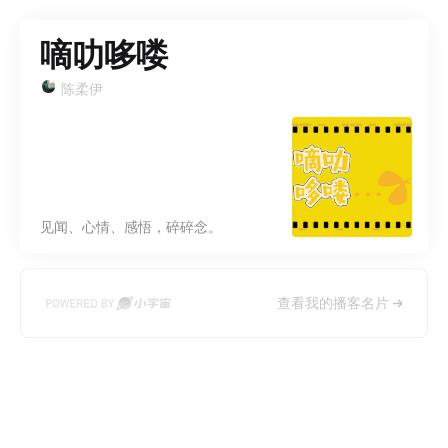
嘀叻哆喽
陈柔伊
见闻、心情、感悟，碎碎念。
查看我的播客名片