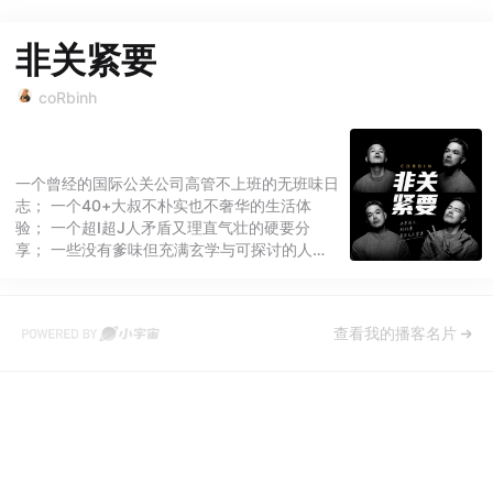
非关紧要
coRbinh
一个曾经的国际公关公司高管不上班的无班味日
志； 一个40+大叔不朴实也不奢华的生活体
验； 一个超I超J人矛盾又理直气壮的硬要分
享； 一些没有爹味但充满玄学与可探讨的人生
感悟... 世界很大，输赢很小。 非关成败，对比
世界地球宇宙甚至平行时空； 你与我的一切，
其实也无关紧要。
查看我的播客名片