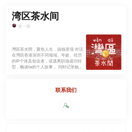
湾区茶水间
黃一發
灣區茶水間，聚焦人生，搞钱变强 对话
在灣區香港深圳不同领域、年龄、经历
的IP个体及创业者，或逃离职场成功转
型，畅谈ta的个人故事， 同时记录她和
他的搞钱门路，或人生体验，挖掘普通
人能借鉴的财富密码，记录它们与时代
并生的成长故事。我们希望激发更多思
联系我们
考与对话，为正处于创业或者即将创业
困惑中的人提供一个感到安全交流的场
所。 聊创业｜聊生活｜聊成长 ***关于
主播**** 灣區黃一發在大灣區生活的創
業者 公众号：湾区茶水间 微信：
GC29008477 邮箱：
Horae0514gmail.com