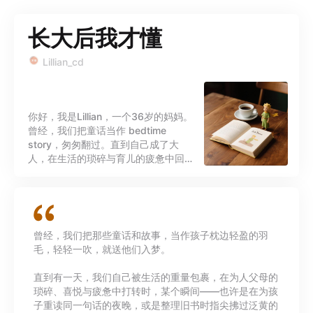
长大后我才懂
Lillian_cd
你好，我是Lillian，一个36岁的妈妈。
曾经，我们把童话当作 bedtime
story，匆匆翻过。直到自己成了大
人，在生活的琐碎与育儿的疲惫中回头
再看，才发现那些简单的故事里，藏着
我们当初没听懂的答案。 《小王子》里
关于“驯服”与责任的一课，《夏洛的
网》里友谊与生命价值的书写，《野兽
国》中孩子汹涌的情绪巨浪……这些童
曾经，我们把那些童话和故事，当作孩子枕边轻盈的羽
书，其实是写给我们大人的哲学书。 在
毛，轻轻一吹，就送他们入梦。
这里，我想和你一起，以妈妈的眼、成
人的心，重读那些经典童书。我们不只
直到有一天，我们自己被生活的重量包裹，在为人父母的
回忆童年，更在故事里打捞智慧，解答
琐碎、喜悦与疲惫中打转时，某个瞬间——也许是在为孩
当下关于爱、成长、失去与勇气的困
子重读同一句话的夜晚，或是整理旧书时指尖拂过泛黄的
惑。 欢迎每个在长大路上，偶尔想停下