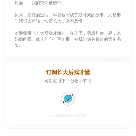
封面——我们突然被击中。
来喘口气的你。让我们一起发现：原来
最好的老师，就藏在童年的书架上。
原来，最好的道理，早就被写成了最朴素的故事。只是那
【订阅我，收获一份给妈妈的精神回
时我们太年轻，忙着长大，来不及懂。
响】
欢迎收听《长大后我才懂》。在这里，我想和你一起，以
妈妈的眼、成人的心，重访那个被我们匆匆路过的童年书
架。
订阅
长大后我才懂
可以在以下平台收听节目
点击图标即可跳转对应平台