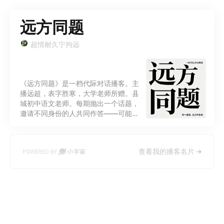
远方同题
超情耐久宁拘远
《远方同题》是一档代际对话播客。主
播远超，表字胜寒，大学老师所赠。县
城初中语文老师。每期抛出一个话题，
邀请不同身份的人共同作答——可能是
大学老师，可能是初高中同学，可能是
学生家长，也可能是教过的学生。他们
从各自的远方赶来，隔空坐进同一
查看我的播客名片
间“教室”，就同一道题，说出各自的答
案。不制造焦虑，不贩卖对立。只是诚
恳地记录一件事：同一道题，不同代
际、不同处境、不同远方的人，会给出
什么不一样的答案。欢迎你来，听听远
方的人怎么说。