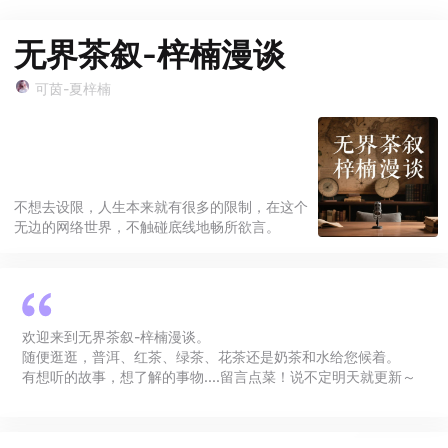
无界茶叙-梓楠漫谈
可茵-夏梓楠
不想去设限，人生本来就有很多的限制，在这个
无边的网络世界，不触碰底线地畅所欲言。
欢迎来到无界茶叙-梓楠漫谈。
随便逛逛，普洱、红茶、绿茶、花茶还是奶茶和水给您候着。
有想听的故事，想了解的事物....留言点菜！说不定明天就更新～