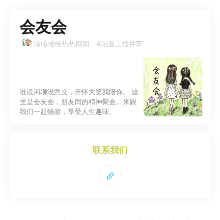
会友会
嘻嘻哈哈热热闹闹、A混凝土搅拌车
谁说闲聊没意义，开怀大笑我陪你。 这
里是会友会，朋友间的精神聚会。来跟
我们一起畅游，享受人生趣味。
联系我们