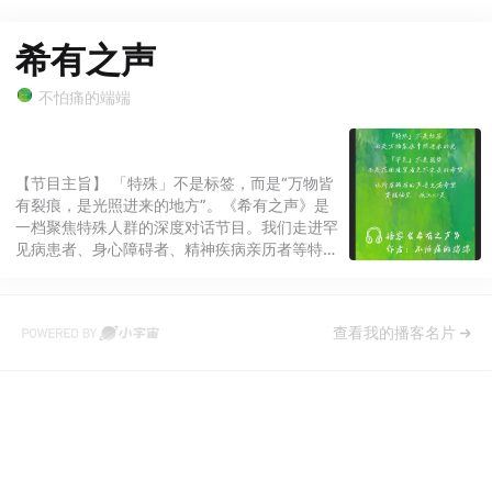
希有之声
不怕痛的端端
【节目主旨】 「特殊」不是标签，而是“万物皆
有裂痕，是光照进来的地方”。《希有之声》是
一档聚焦特殊人群的深度对话节目。我们走进罕
见病患者、身心障碍者、精神疾病亲历者等特殊
人士的世界，聆听他们关于生死、尊严、爱与挣
扎的真实故事，拆解被误解的“特殊”，在差异中
寻找人性的最大公约数。 罕见就是很少见，注
查看我的播客名片
定这节目的受众会非常少，对于这个流量时代来
说，做这个节目还有意义吗？但非常少，就是意
义。 【节目气质】 **不煽情**:拒绝廉价眼泪，
只有克制的真实- **不科普**:医学数据会过时，
但人的故事永远鲜活- **不教育**:我们只提问，
答案由你和嘉宾共同抵达 【关注订阅】 如果你
曾对特殊群体心怀好奇却不敢提问 认为“平
等”就是抹平所有差异 想过“假如我变成TA，能