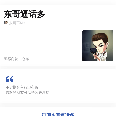
东哥逼话多
东哥不NG
有感而发，心得
不定期分享行业心得
喜欢的朋友可以持续关注哟
订阅
东哥逼话多