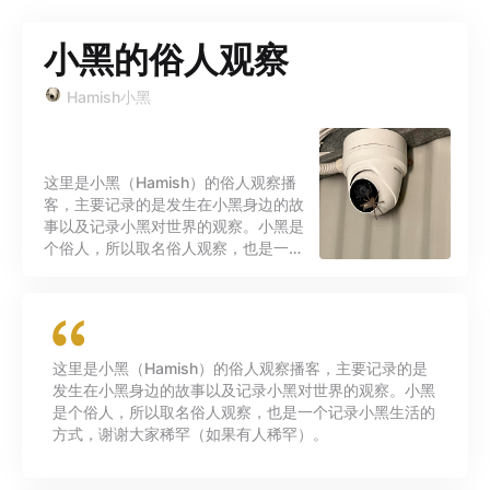
小黑的俗人观察
Hamish小黑
这里是小黑（Hamish）的俗人观察播
客，主要记录的是发生在小黑身边的故
事以及记录小黑对世界的观察。小黑是
个俗人，所以取名俗人观察，也是一个
记录小黑生活的方式，谢谢大家稀罕
（如果有人稀罕）。
这里是小黑（Hamish）的俗人观察播客，主要记录的是
发生在小黑身边的故事以及记录小黑对世界的观察。小黑
是个俗人，所以取名俗人观察，也是一个记录小黑生活的
方式，谢谢大家稀罕（如果有人稀罕）。