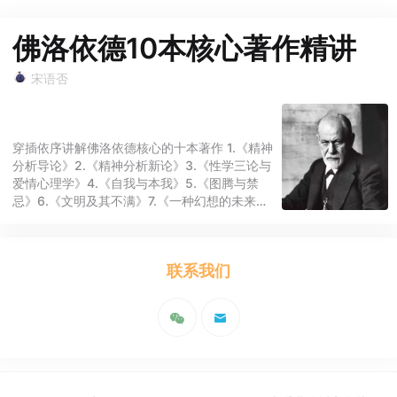
佛洛依德10本核心著作精讲
宋语否
穿插依序讲解佛洛依德核心的十本著作 1.《精神
分析导论》2.《精神分析新论》3.《性学三论与
爱情心理学》4.《自我与本我》5.《图腾与禁
忌》6.《文明及其不满》7.《一种幻想的未来》
8.《梦的解析》9.《弗洛伊德五大心理治疗案
例》10.《日常生活的精神病理学》 纲要为：
联系我们