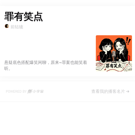
罪有笑点
前轱辘
悬疑底色搭配爆笑闲聊，原来~罪案也能笑着
听。
查看我的播客名片