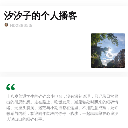
汐汐子的个人播客
HD288653i
十八岁普通学生的碎碎念小电台，没有深刻道理，只记录日常冒
出的胡思乱想。走在路上、吃饭发呆、减脂独处时飘来的细碎情
绪、无厘头脑洞、迷茫与小期待都在这里。不用刻意成熟，允许
敏感与内耗，欢迎同年龄段的你停下脚步，一起聊聊藏在心底没
人说出口的细碎心事。