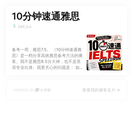
10分钟速通雅思
Uni_Lu
备考一周，雅思7.5。 《10分钟速通雅
思》是一档分享高效雅思备考方法的播
客。我不是雅思8.5分大神，也不是英
语专业出身。我更关心的问题是： 如果
时间有限，怎样用最少的投入拿到目标
分数？ 在这里，你不会听到空洞的学习
鸡汤，也不会看到漫长复杂的备考计
查看我的播客名片
划。每一期节目都会用10分钟左右的时
间，分享一个真正有用的备考技巧、一
套可复用的答题框架，或者一个能够帮
你少走弯路的经验总结。 少一点无效努
力，多一点得分思维。 欢迎来到《10
分钟速通雅思》。