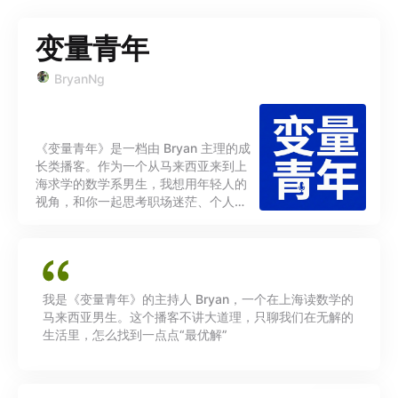
变量青年
BryanNg
《变量青年》是一档由 Bryan 主理的成
长类播客。作为一个从马来西亚来到上
海求学的数学系男生，我想用年轻人的
视角，和你一起思考职场迷茫、个人成
长与社会议题。在这里，我们在无解的
生活里，寻找属于我们的最优解。既然
世界充满了变量，不如就把自己活成那
个最坚定的常数。 如果你喜欢这个节
目，欢迎订阅或分享给身边同样在迷茫
我是《变量青年》的主持人 Bryan，一个在上海读数学的
中的朋友！ � 收听与关注平台： 喜马
马来西亚男生。这个播客不讲大道理，只聊我们在无解的
拉雅 / Spotify： 搜索「变量青年」 B
生活里，怎么找到一点点“最优解”
站 / 抖 / 小红薯： Bryan的留学探索记
Instagram / Youtube：
bryanng3000