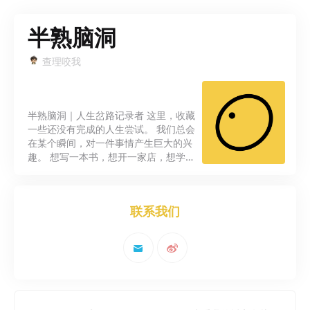
半熟脑洞
查理咬我
半熟脑洞｜人生岔路记录者 这里，收藏
一些还没有完成的人生尝试。 我们总会
在某个瞬间，对一件事情产生巨大的兴
趣。 想写一本书，想开一家店，想学一
门完全陌生的技能，想成为另一个版本
的自己。 有些尝试后来变成了职业，有
些停在了半路，有些甚至只存在了几
联系我们
周。 但它们并不代表失败。 《半熟脑
洞》记录那些人生中的小岔路——那些
没有走到底，却真实发生过的想法、兴
趣和选择。 这里没有成功学，也没
有“逆袭故事”。 我们更想聊聊那些未完
成的计划、短暂燃烧过的热情，以及每
个人心里那个偶尔探出头的“另一个自
己”。 如果你也曾经想过成为一个不同