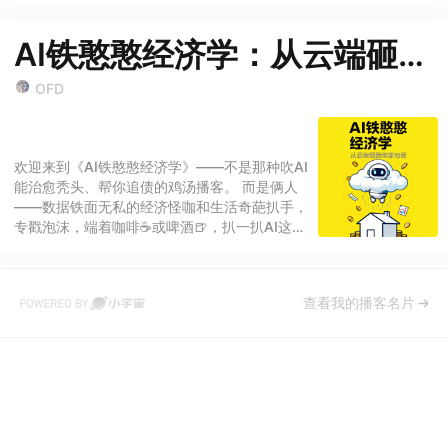
AI铁憨憨经济学：从云端砸到你家地板
OFD
欢迎来到《AI铁憨憨经济学》——不是那种吹AI
能治愈秃头、帮你追债的鸡汤播客。 而是俩人
——数据铁面无私的经济怪咖和生活奇葩扒手，
专戳泡沫，端着咖啡☕️或啤酒🍺，扒一扒AI这从
云朵砸到地板的真·落地闹剧。
查看我的播客名片